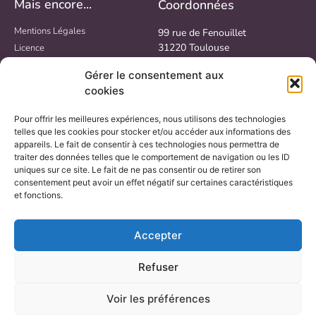
Mais encore...
Coordonnées
Mentions Légales
99 rue de Fenouillet
31220 Toulouse
Licence
Politique de confidentialité
Lundi au Jeudi : 9h – 18h
Gérer le consentement aux
Politique de cookies
Vendredi : 9h – 17h
cookies
Pour offrir les meilleures expériences, nous utilisons des technologies
telles que les cookies pour stocker et/ou accéder aux informations des
appareils. Le fait de consentir à ces technologies nous permettra de
traiter des données telles que le comportement de navigation ou les ID
uniques sur ce site. Le fait de ne pas consentir ou de retirer son
consentement peut avoir un effet négatif sur certaines caractéristiques
et fonctions.
Accepter
05 34 391 392
Refuser
Voir les préférences
Création site internet vitrine