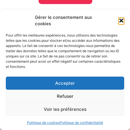
Gérer le consentement aux
cookies
Activités team building à
Pour offrir les meilleures expériences, nous utilisons des technologies
telles que les cookies pour stocker et/ou accéder aux informations des
faire en bord de mer
appareils. Le fait de consentir à ces technologies nous permettra de
traiter des données telles que le comportement de navigation ou les ID
Activités insolites & originales
uniques sur ce site. Le fait de ne pas consentir ou de retirer son
Chasse au trésor
consentement peut avoir un effet négatif sur certaines caractéristiques
et fonctions.
Soirée sur un catamaran privatisé
Rallye photo en bord de plage
Activités nautiques
Accepter
Paddle
Refuser
Surf
Catamaran
Voir les préférences
Kayak
Challenge nautique en équipe
Politique de cookies
Politique de confidentialité
Activités bien-être et déconnexion
Français