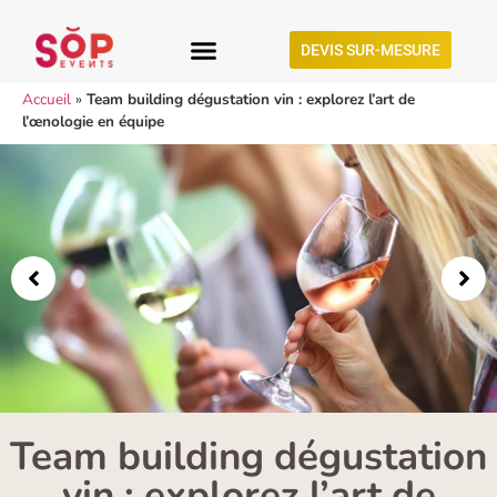
DEVIS SUR-MESURE
NOS OFFRES
NOS RÉALISATIONS
NOTRE AGENCE
Accueil
»
Team building dégustation vin : explorez l’art de
l’œnologie en équipe​
Team building dégustation
vin : explorez l’art de