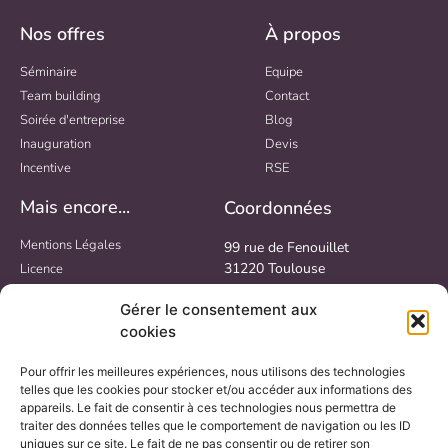
Nos offres
À propos
Séminaire
Equipe
Team building
Contact
Soirée d'entreprise
Blog
Inauguration
Devis
Incentive
RSE
Mais encore...
Coordonnées
Mentions Légales
99 rue de Fenouillet
31220 Toulouse
Licence
Politique de confidentialité
Lundi au Jeudi : 9h – 18h
Gérer le consentement aux
Politique de cookies
Vendredi : 9h – 17h
cookies
Pour offrir les meilleures expériences, nous utilisons des technologies
telles que les cookies pour stocker et/ou accéder aux informations des
appareils. Le fait de consentir à ces technologies nous permettra de
traiter des données telles que le comportement de navigation ou les ID
uniques sur ce site. Le fait de ne pas consentir ou de retirer son